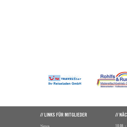
// LINKS FÜR MITGLIEDER
// NÄ
News
10.08. -