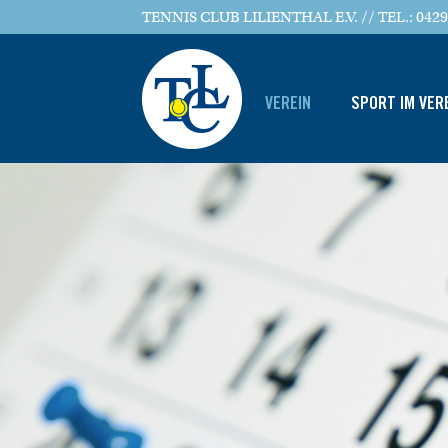
TENNIS CLUB LILIENTHAL E.V. // TEL.: 0429
VEREIN
SPORT IM VER