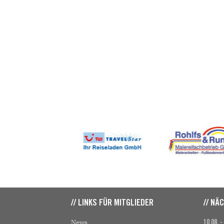
// LINKS FÜR MITGLIEDER
// NÄ
News
10.08. -