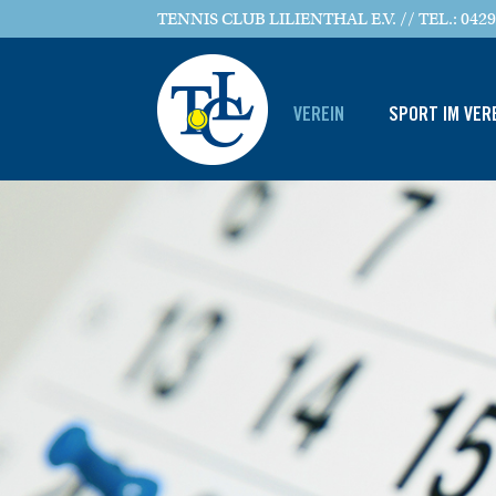
TENNIS CLUB LILIENTHAL E.V. // TEL.: 0429
VEREIN
SPORT IM VER