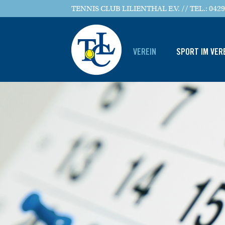
TENNIS CLUB LILIENTHAL E.V. // TEL.: 0429
VEREIN
SPORT IM VER