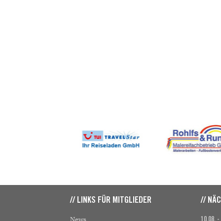
// LINKS FÜR MITGLIEDER
// NÄ
News
10.08. -