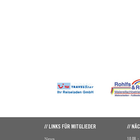
// LINKS FÜR MITGLIEDER
// NÄ
News
10.08. -