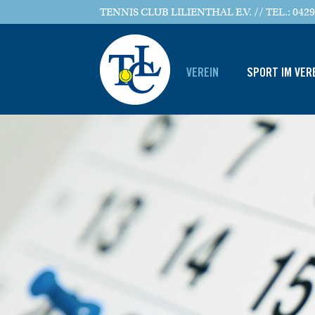
TENNIS CLUB LILIENTHAL E.V. // TEL.: 0429
VEREIN
SPORT IM VER