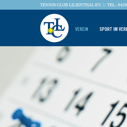
TENNIS CLUB LILIENTHAL E.V. // TEL.: 0429
VEREIN
SPORT IM VER