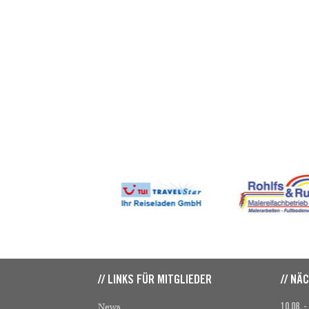
// LINKS FÜR MITGLIEDER
// NÄ
News
10.08. -