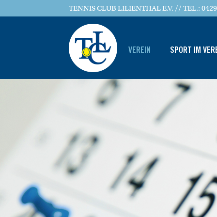
TENNIS CLUB LILIENTHAL E.V. // TEL.: 0429
VEREIN
SPORT IM VER