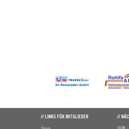
// LINKS FÜR MITGLIEDER
// NÄ
News
10.08. -