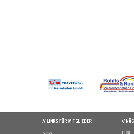
// LINKS FÜR MITGLIEDER
// NÄ
News
10.08. -