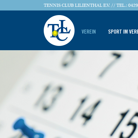
TENNIS CLUB LILIENTHAL E.V. // TEL.: 0429
VEREIN
SPORT IM VER