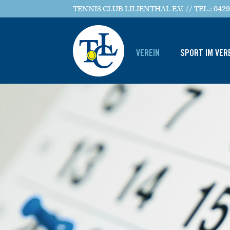
TENNIS CLUB LILIENTHAL E.V. // TEL.: 0429
VEREIN
SPORT IM VER