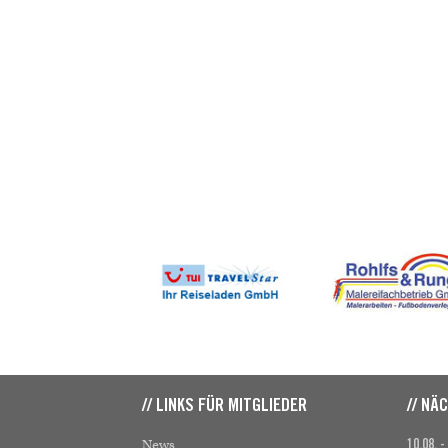
// LINKS FÜR MITGLIEDER
// NÄ
News
10.08. -