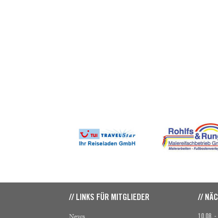
// LINKS FÜR MITGLIEDER
// NÄ
News
10.08. -