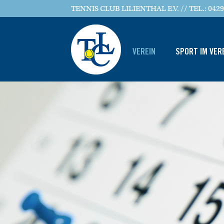
TENNIS CLUB LILIENTHAL E.V. // TEL.: 0429
VEREIN
SPORT IM VER