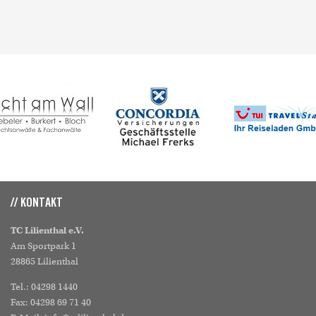
// KONTAKT
TC Lilienthal e.V.
Am Sportpark 1
28865 Lilienthal
Tel.: 04298 1440
Fax: 04298 69 71 40