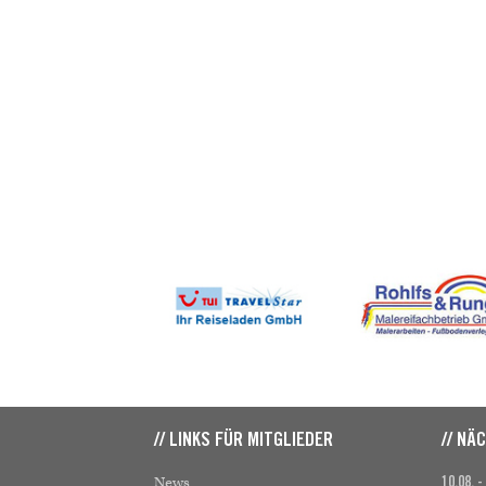
// LINKS FÜR MITGLIEDER
// NÄ
News
10.08. -