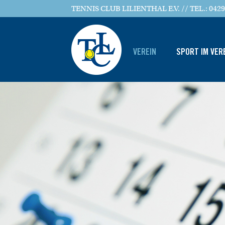
TENNIS CLUB LILIENTHAL E.V. // TEL.: 0429
VEREIN
SPORT IM VER