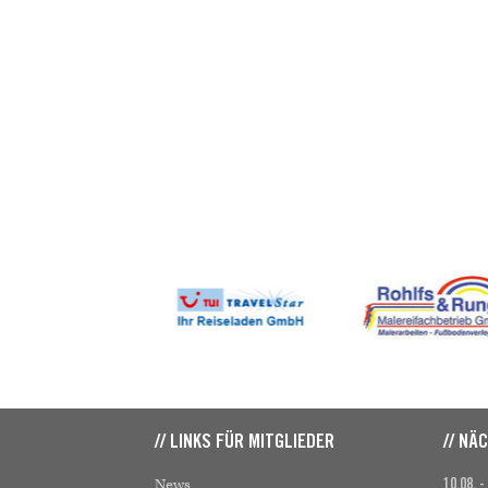
// LINKS FÜR MITGLIEDER
// NÄ
News
10.08. -