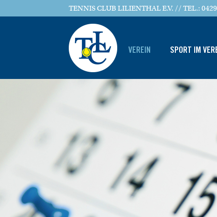
TENNIS CLUB LILIENTHAL E.V. // TEL.: 0429
VEREIN
SPORT IM VER