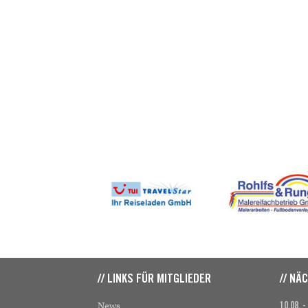
// LINKS FÜR MITGLIEDER
// NÄ
News
10.08. -