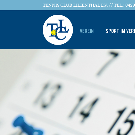
TENNIS CLUB LILIENTHAL E.V. // TEL.: 0429
VEREIN
SPORT IM VER