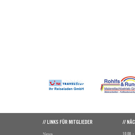
// LINKS FÜR MITGLIEDER
// NÄ
News
10.08. -