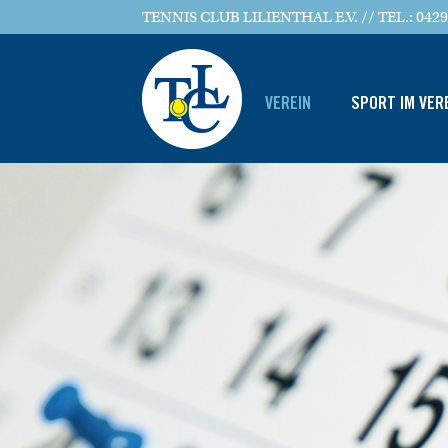
TENNIS CLUB LILIENTHAL E.V. // TEL.: 0429
VEREIN
SPORT IM VER