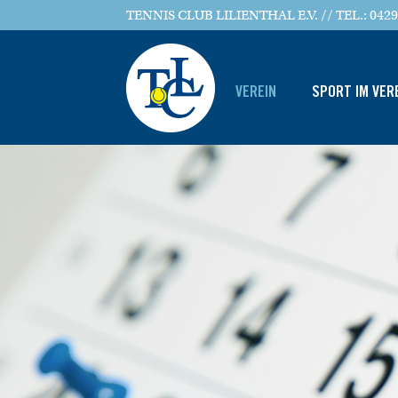
TENNIS CLUB LILIENTHAL E.V. // TEL.: 0429
VEREIN
SPORT IM VER