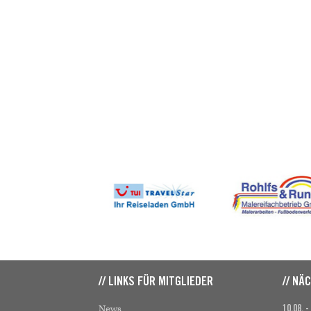
// LINKS FÜR MITGLIEDER
// NÄ
News
10.08. -