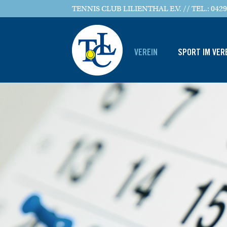
TENNIS CLUB LILIENTHAL E.V. // TEL.: 0429
VEREIN
SPORT IM VER