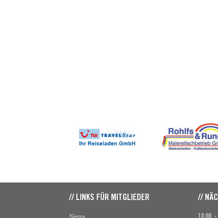
// LINKS FÜR MITGLIEDER
// NÄ
News
10.08. -