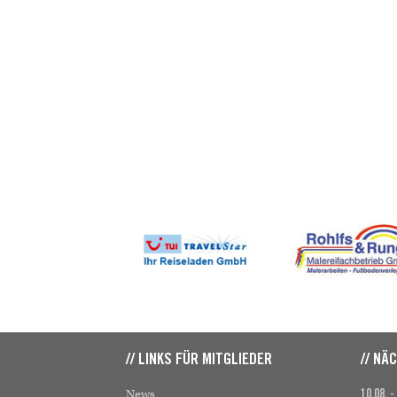
// LINKS FÜR MITGLIEDER
// NÄ
News
10.08. -