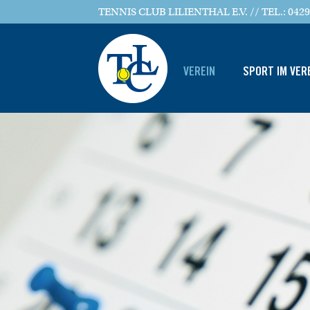
TENNIS CLUB LILIENTHAL E.V. // TEL.: 0429
VEREIN
SPORT IM VER