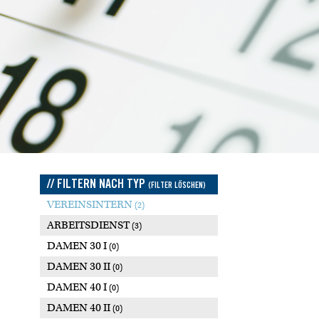
// FILTERN NACH TYP
(FILTER LÖSCHEN)
VEREINSINTERN
(2)
ARBEITSDIENST
(3)
DAMEN 30 I
(0)
DAMEN 30 II
(0)
DAMEN 40 I
(0)
DAMEN 40 II
(0)