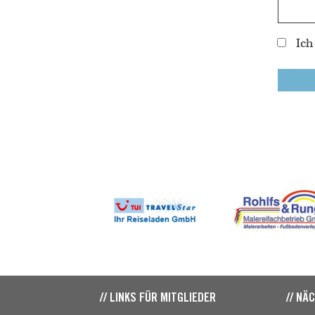
Ich
// LINKS FÜR MITGLIEDER
// NÄ