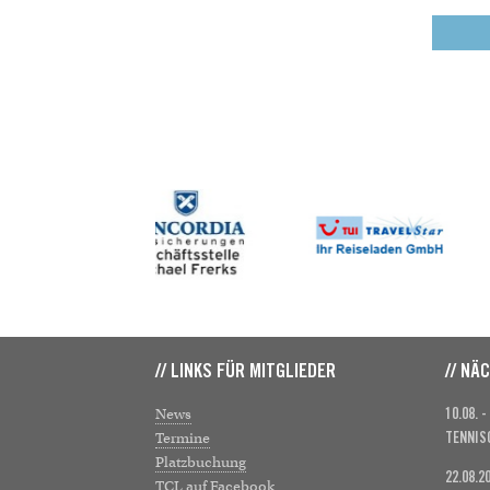
// LINKS FÜR MITGLIEDER
// NÄ
News
10.08. -
Termine
TENNIS
Platzbuchung
22.08.2
TCL auf Facebook